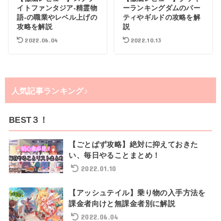
イトファンタジア-精霊物
ーランキングダムのパー
語-の職業やレベル上げの
ティやギルドの攻略を解
攻略を解説
説
2022.06.04
2022.10.13
人気記事ランキング♪
BEST３！
【ごとぱず攻略】絶対に抑えておきた
い、毎日やることまとめ！
2022.01.10
【アッシュテイル】乗り物の入手方法を
課金者向けと無課金者別に解説
2022.06.04