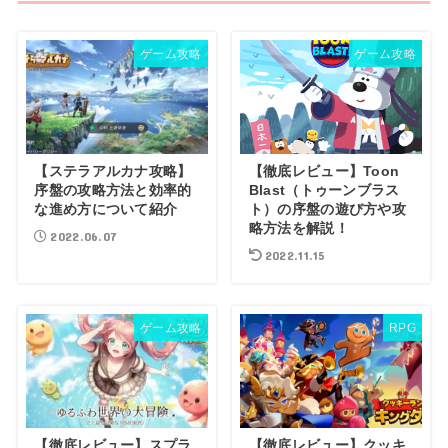
ゲーム攻略
ゲーム攻略
【ステラアルカナ攻略】
【徹底レビュー】Toon
序盤の攻略方法と効率的
Blast（トゥーンブラス
な進め方について紹介
ト）の序盤の遊び方や攻
略方法を解説！
2022.06.07
2022.11.15
ゲーム攻略
RPG
【徹底レビュー】スプラ
【徹底レビュー】クッキ