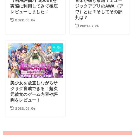
【利用評価♪】Spoonを
音楽が聴き放題！ミュー
実際に利用してみて徹底
ジックアプリのAWA（ア
レビューしました！
ワ）とは？そしてその評
判は？
2022.06.04
2021.07.26
RPG
美少女を放置しながらサ
クサク育成できる！超次
元彼女のゲーム内容や評
判をレビュー！
2022.06.04