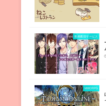
動画配信サービス
MMORPG