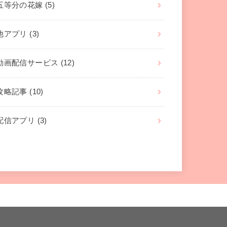
五等分の花嫁
(5)
他アプリ
(3)
動画配信サービス
(12)
攻略記事
(10)
配信アプリ
(3)