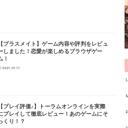
【プラスメイト】ゲーム内容や評判をレビュ
ーしました！恋愛が楽しめるブラウザゲー
ム！
2021.07.17
【プレイ評価♪】トーラムオンラインを実際
にプレイして徹底レビュー！あのゲームにそ
っくり！？