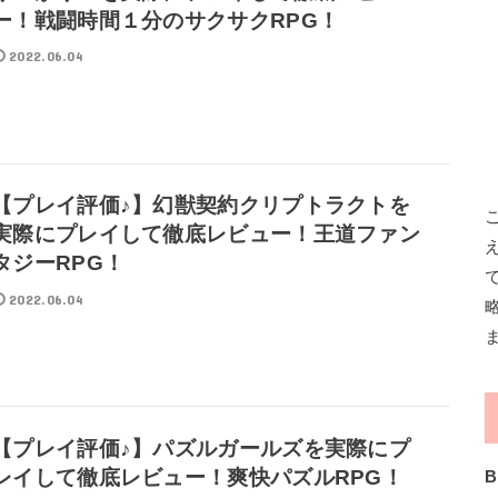
ー！戦闘時間１分のサクサクRPG！
2022.06.04
【プレイ評価♪】幻獣契約クリプトラクトを
実際にプレイして徹底レビュー！王道ファン
タジーRPG！
2022.06.04
【プレイ評価♪】パズルガールズを実際にプ
レイして徹底レビュー！爽快パズルRPG！
B