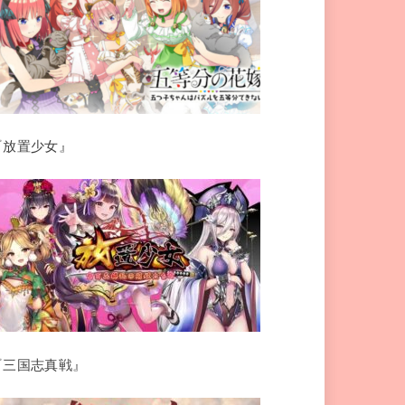
『放置少女』
『三国志真戦』