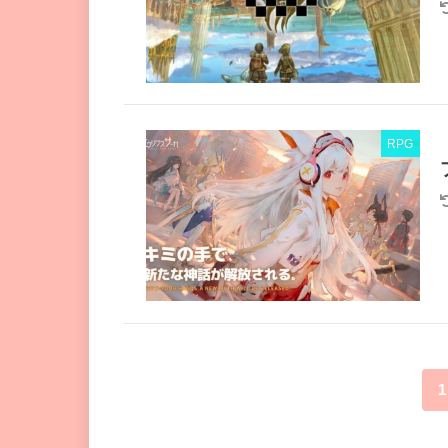
RPG
1