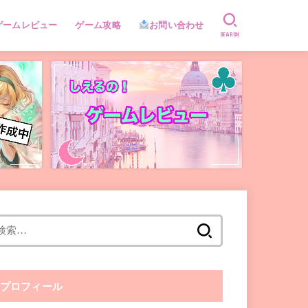
ゲームレビュー
ゲーム攻略
お問い合わせ
SEARCH
検
索:
プロフィール