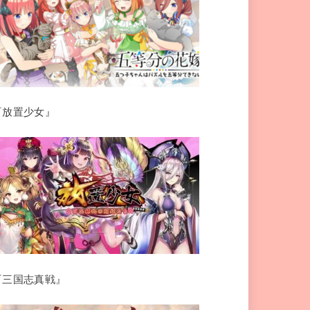
『放置少女』
『三国志真戦』