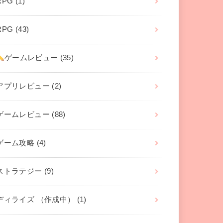
RPG
(1)
RPG
(43)
ゲームレビュー
(35)
アプリレビュー
(2)
ゲームレビュー
(88)
ゲーム攻略
(4)
ストラテジー
(9)
ディライズ （作成中）
(1)