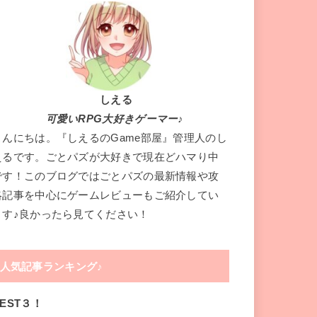
しえる
可愛いRPG大好きゲーマー♪
こんにちは。『しえるのGame部屋』管理人のし
えるです。ごとパズが大好きで現在どハマり中
です！このブログではごとパズの最新情報や攻
略記事を中心にゲームレビューもご紹介してい
ます♪良かったら見てください！
人気記事ランキング♪
EST３！