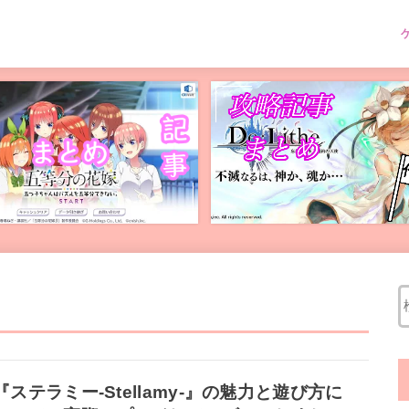
『ステラミー-Stellamy-』の魅力と遊び方に