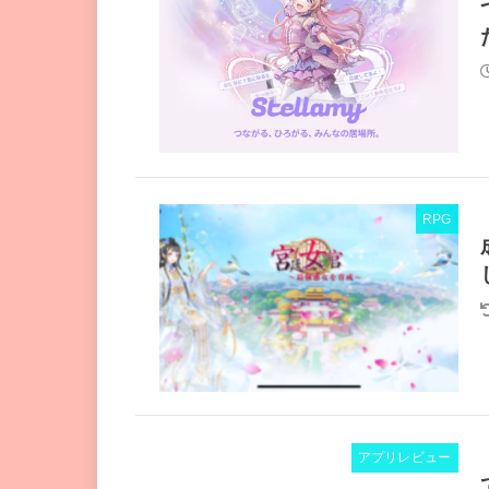
RPG
アプリレビュー