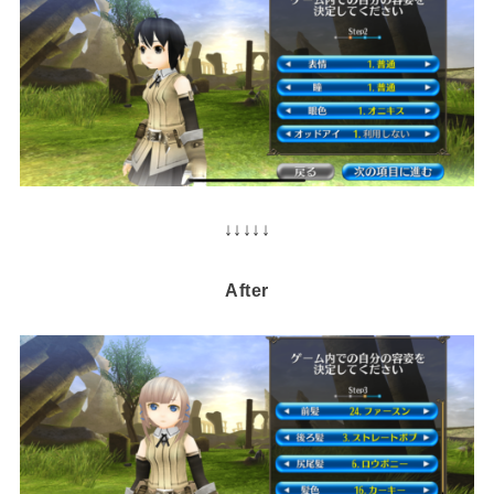
↓↓↓↓↓
After