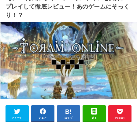
プレイして徹底レビュー！あのゲームにそっく
り！？
ツイート
シェア
はてブ
送る
Pocket