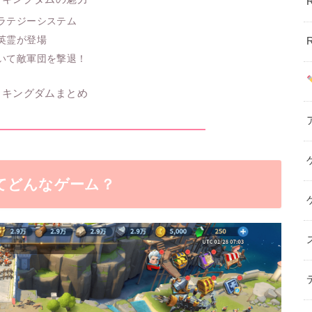
ラテジーシステム
英霊が登場
いて敵軍団を撃退！
ィキングダムまとめ
てどんなゲーム？