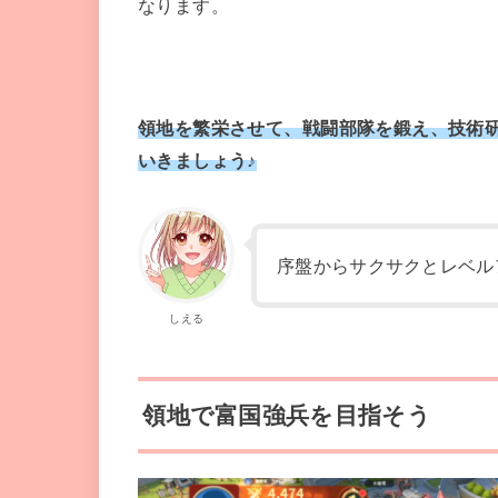
なります。
領地を繁栄させて、戦闘部隊を鍛え、技術
いきましょう♪
序盤からサクサクとレベル
しえる
領地で富国強兵を目指そう