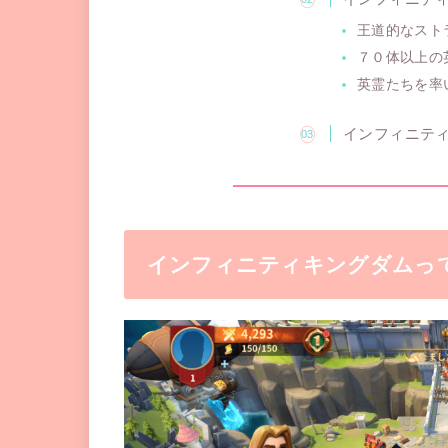
王道的なスト
７０体以上の
英霊たちを率
インフィニテ
インフィニティキングダムっ