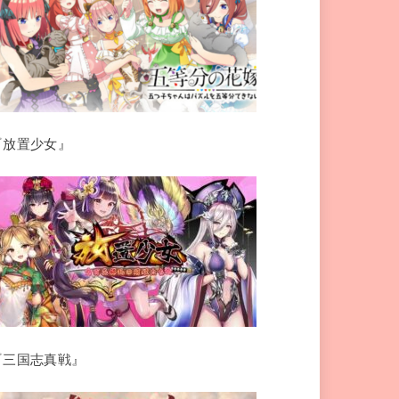
『放置少女』
『三国志真戦』