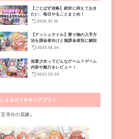
【ごとぱず攻略】絶対に抑えておき
たい、毎日やることまとめ！
2022.01.10
【アッシュテイル】乗り物の入手方
法を課金者向けと無課金者別に解説
2022.06.04
放置少女ってどんなゲーム？ゲーム
内容や魅力をレビュー！
2023.02.09
しえるのイチオシアプリ！
『五等分の花嫁』