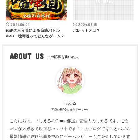
2021.06.04
2024.08.15
伝説の不良達による喧嘩バトル
ポレットとは？
RPG！喧嘩道ってどんなゲーム？
ABOUT US
しえる
可愛いRPG大好きゲーマー♪
こんにちは。『しえるのGame部屋』管理人のしえるです。ごと
パズが大好きで現在どハマり中です！このブログではごとパズの
最新情報や攻略記事を中心にゲームレビューもご紹介しています