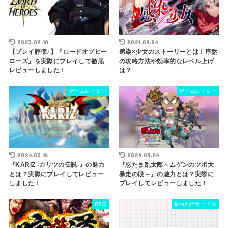
2023.02.10
2021.09.04
【プレイ評価♪】『ロードオブヒー
感染×少女のストーリーとは！序盤
ローズ』を実際にプレイして徹底
の攻略方法や効率的なレベル上げ
レビューしました！
は？
ゲームレビュー
ゲームレビュー
2024.05.16
2024.09.24
『KARIZ -カリツの伝説-』の魅力
『忍たま乱太郎～ムゲンのツボ大
とは？実際にプレイしてレビュー
暴走の段～』の魅力とは？実際に
しました！
プレイしてレビューしました！
RPG
動画配信サービス