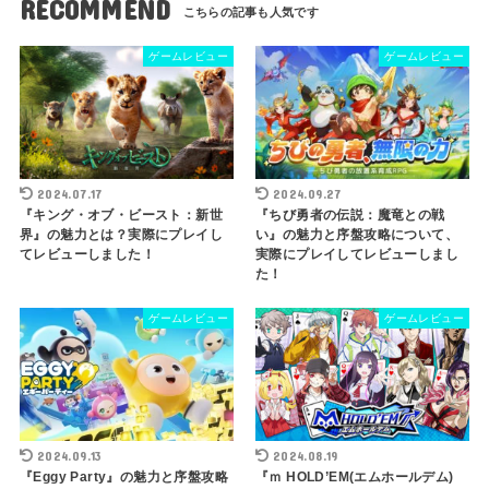
RECOMMEND
ゲームレビュー
ゲームレビュー
2024.07.17
2024.09.27
『キング・オブ・ビースト：新世
『ちび勇者の伝説：魔竜との戦
界』の魅力とは？実際にプレイし
い』の魅力と序盤攻略について、
てレビューしました！
実際にプレイしてレビューしまし
た！
ゲームレビュー
ゲームレビュー
2024.09.13
2024.08.19
『Eggy Party』の魅力と序盤攻略
『ｍ HOLD’EM(エムホールデム)