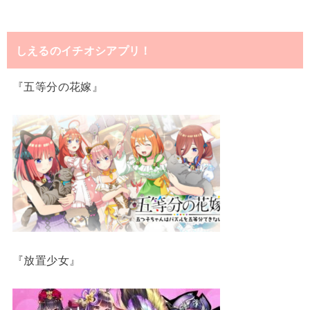
しえるのイチオシアプリ！
『五等分の花嫁』
『放置少女』