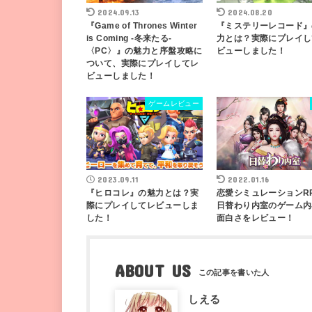
2024.09.13
2024.08.20
『Game of Thrones Winter
『ミステリーレコード』
is Coming -冬来たる-
力とは？実際にプレイし
〈PC〉』の魅力と序盤攻略に
ビューしました！
ついて、実際にプレイしてレ
ビューしました！
ゲームレビュー
2023.09.11
2022.01.16
『ヒロコレ』の魅力とは？実
恋愛シミュレーションR
際にプレイしてレビューしま
日替わり内室のゲーム内
した！
面白さをレビュー！
ABOUT US
しえる