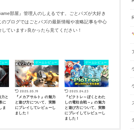
ame部屋』管理人のしえるです。ごとパズが大好き
このブログではごとパズの最新情報や攻略記事を中心
介しています♪良かったら見てください！
ビュー
ゲームレビュー
ゲームレビュー
2025.05.19
2025.04.23
の魅力と
『メカアサルト』の魅力
『ピクトレ～ぼくとわた
際に
と遊び方について、実際
しの電柱合戦～』の魅力
しま
にプレイしてレビューし
と遊び方について、実際
ました！
にプレイしてレビューし
ました！