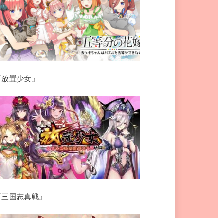
『放置少女』
『三国志真戦』