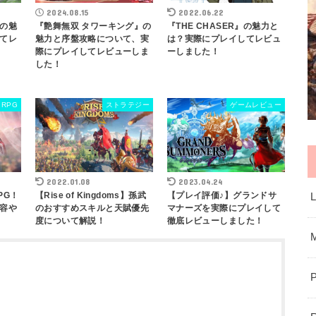
2024.08.15
2022.06.22
の魅
『艶舞無双 タワーキング』の
『THE CHASER』の魅力と
てレ
魅力と序盤攻略について、実
は？実際にプレイしてレビュ
際にプレイしてレビューしま
ーしました！
した！
RPG
ストラテジー
ゲームレビュー
2022.01.08
2023.04.24
PG！
【Rise of Kingdoms】孫武
【プレイ評価♪】グランドサ
容や
のおすすめスキルと天賦優先
マナーズを実際にプレイして
度について解説！
徹底レビューしました！