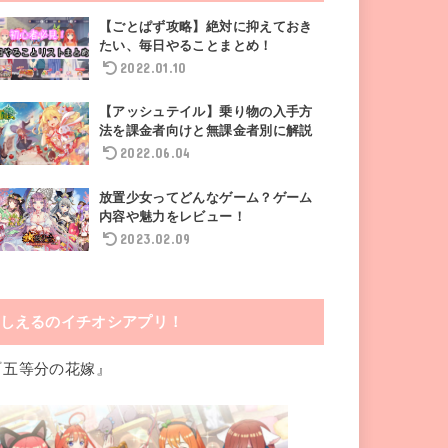
【ごとぱず攻略】絶対に抑えておき
たい、毎日やることまとめ！
2022.01.10
【アッシュテイル】乗り物の入手方
法を課金者向けと無課金者別に解説
2022.06.04
放置少女ってどんなゲーム？ゲーム
内容や魅力をレビュー！
2023.02.09
しえるのイチオシアプリ！
『五等分の花嫁』