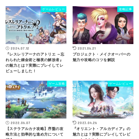
ゲームレビュー
攻略記事
2024.07.12
2021.06.21
『レスレリアーナのアトリエ ～忘
プロジェクト・メイクオーバーの
れられた錬金術と極夜の解放者』
魅力や攻略のコツを解説
の魅力とは？実際にプレイしてレ
ビューしました！
ゲーム攻略
ゲームレビュー
2022.06.07
2023.04.26
【ステラアルカナ攻略】序盤の攻
『オリエント・アルカディア』の
略方法と効率的な進め方について
魅力とは？実際にプレイしてレビ