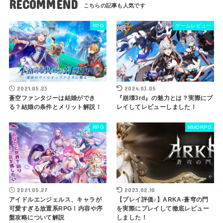
RECOMMEND
RPG
ゲームレビュー
2021.05.23
2024.03.05
蒼空ファンタジーは結婚ができ
『崩壊3rd』の魅力とは？実際にプ
る？結婚の条件とメリット解説！
レイしてレビューしました！
RPG
MMORPG
2021.05.27
2023.02.10
アイドルエンジェルス、キャラが
【プレイ評価♪】ARKA-蒼穹の門
可愛すぎる放置系RPG！内容や序
を実際にプレイして徹底レビュー
盤攻略について解説
しました！