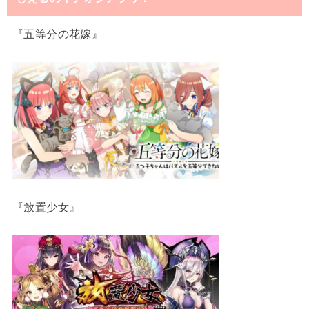
『五等分の花嫁』
『放置少女』