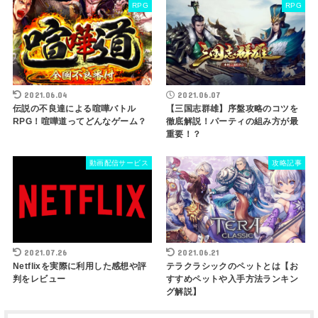
RPG
RPG
2021.06.04
2021.06.07
伝説の不良達による喧嘩バトル
【三国志群雄】序盤攻略のコツを
RPG！喧嘩道ってどんなゲーム？
徹底解説！パーティの組み方が最
重要！？
動画配信サービス
攻略記事
2021.07.26
2021.06.21
Netflixを実際に利用した感想や評
テラクラシックのペットとは【お
判をレビュー
すすめペットや入手方法ランキン
グ解説】