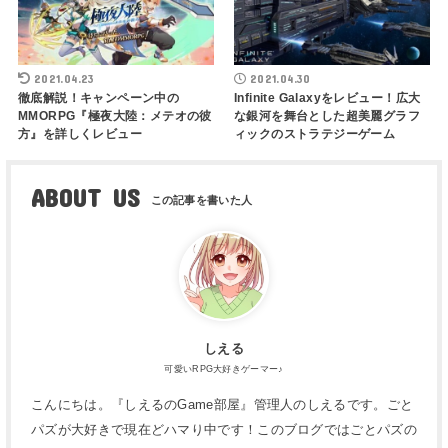
2021.04.23
2021.04.30
徹底解説！キャンペーン中の
Infinite Galaxyをレビュー！広大
MMORPG『極夜大陸：メテオの彼
な銀河を舞台とした超美麗グラフ
方』を詳しくレビュー
ィックのストラテジーゲーム
ABOUT US
しえる
可愛いRPG大好きゲーマー♪
こんにちは。『しえるのGame部屋』管理人のしえるです。ごと
パズが大好きで現在どハマり中です！このブログではごとパズの