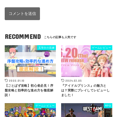
RECOMMEND
五等分の花嫁
ゲームレビュー
2022.01.10
2024.03.05
【ごとぱず攻略】初心者必見！序
『アイドルプリンス』の魅力と
盤攻略と効率的な進め方を徹底解
は？実際にプレイしてレビューし
説！
ました！
ゲームレビュー
RPG