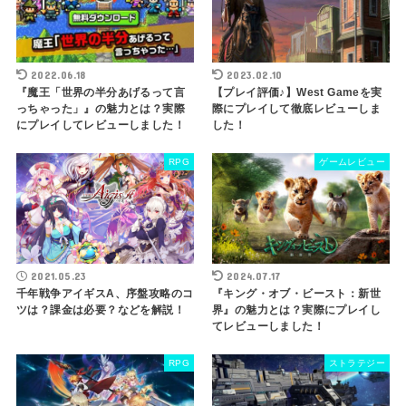
2022.06.18
2023.02.10
『魔王「世界の半分あげるって言
【プレイ評価♪】West Gameを実
っちゃった」』の魅力とは？実際
際にプレイして徹底レビューしま
にプレイしてレビューしました！
した！
RPG
ゲームレビュー
2021.05.23
2024.07.17
千年戦争アイギスA、序盤攻略のコ
『キング・オブ・ビースト：新世
ツは？課金は必要？などを解説！
界』の魅力とは？実際にプレイし
てレビューしました！
RPG
ストラテジー