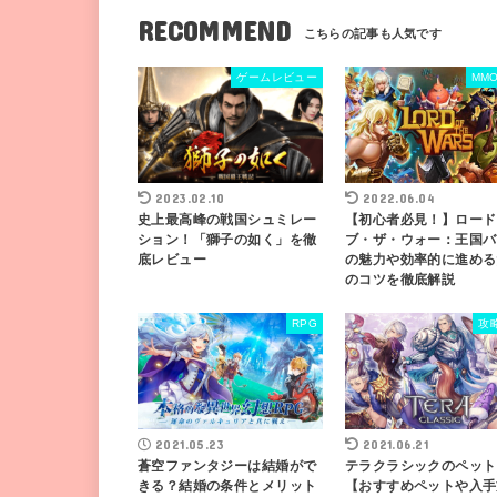
RECOMMEND
ゲームレビュー
MM
2023.02.10
2022.06.04
史上最高峰の戦国シュミレー
【初心者必見！】ロード
ション！「獅子の如く」を徹
ブ・ザ・ウォー：王国バ
底レビュー
の魅力や効率的に進める
のコツを徹底解説
RPG
攻
2021.05.23
2021.06.21
蒼空ファンタジーは結婚がで
テラクラシックのペット
きる？結婚の条件とメリット
【おすすめペットや入手