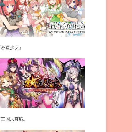
『放置少女』
『三国志真戦』