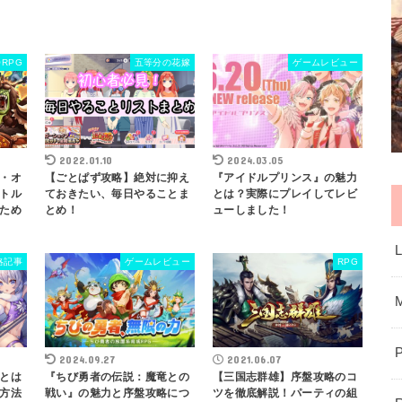
ORPG
五等分の花嫁
ゲームレビュー
2022.01.10
2024.03.05
・オ
【ごとぱず攻略】絶対に抑え
『アイドルプリンス』の魅力
トル
ておきたい、毎日やることま
とは？実際にプレイしてレビ
ため
とめ！
ューしました！
略記事
ゲームレビュー
RPG
2024.09.27
2021.06.07
とは
『ちび勇者の伝説：魔竜との
【三国志群雄】序盤攻略のコ
方法
戦い』の魅力と序盤攻略につ
ツを徹底解説！パーティの組