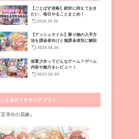
【ごとぱず攻略】絶対に抑えておき
たい、毎日やることまとめ！
2022.01.10
【アッシュテイル】乗り物の入手方
法を課金者向けと無課金者別に解説
2022.06.04
放置少女ってどんなゲーム？ゲーム
内容や魅力をレビュー！
2023.02.09
しえるのイチオシアプリ！
『五等分の花嫁』