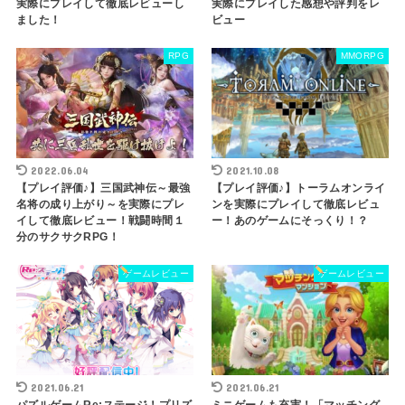
実際にプレイして徹底レビューし
実際にプレイした感想や評判をレ
ました！
ビュー
RPG
MMORPG
2022.06.04
2021.10.08
【プレイ評価♪】三国武神伝～最強
【プレイ評価♪】トーラムオンライ
名将の成り上がり～を実際にプレ
ンを実際にプレイして徹底レビュ
イして徹底レビュー！戦闘時間１
ー！あのゲームにそっくり！？
分のサクサクRPG！
ゲームレビュー
ゲームレビュー
2021.06.21
2021.06.21