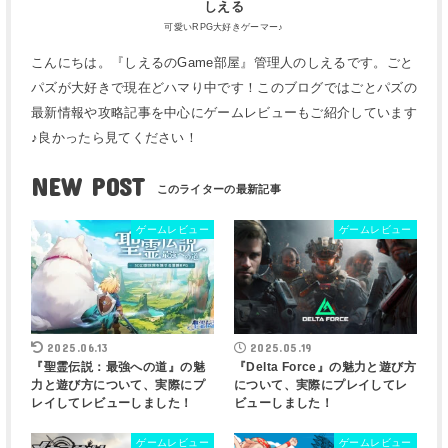
しえる
可愛いRPG大好きゲーマー♪
こんにちは。『しえるのGame部屋』管理人のしえるです。ごと
パズが大好きで現在どハマり中です！このブログではごとパズの
最新情報や攻略記事を中心にゲームレビューもご紹介しています
♪良かったら見てください！
NEW POST
ゲームレビュー
ゲームレビュー
2025.06.13
2025.05.19
『聖霊伝説：最強への道』の魅
『Delta Force』の魅力と遊び方
力と遊び方について、実際にプ
について、実際にプレイしてレ
レイしてレビューしました！
ビューしました！
ゲームレビュー
ゲームレビュー