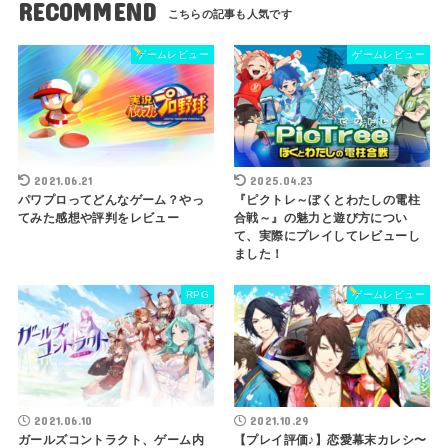
RECOMMEND
ゲームレビュー
ゲームレビュー
2021.06.21
2025.04.23
パワプロってどんなゲーム？やっ
『ピクトレ～ぼくとわたしの電柱
てみた感想や評判をレビュー
合戦～』の魅力と遊び方につい
て、実際にプレイしてレビューし
ました！
RPG
ゲームレビュー
2021.06.10
2021.10.29
ガールズコントラクト、ゲーム内
【プレイ評価♪】恋愛幕末カレシ〜