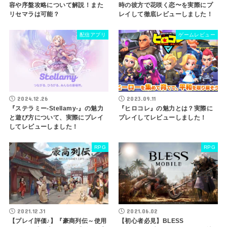
容や序盤攻略について解説！また
時の彼方で花咲く恋〜を実際にプ
リセマラは可能？
レイして徹底レビューしました！
配信アプリ
ゲームレビュー
2024.12.26
2023.09.11
『ステラミー-Stellamy-』の魅力
『ヒロコレ』の魅力とは？実際に
と遊び方について、実際にプレイ
プレイしてレビューしました！
してレビューしました！
RPG
RPG
2021.12.31
2021.06.02
【プレイ評価♪】『豪商列伝～使用
【初心者必見】BLESS