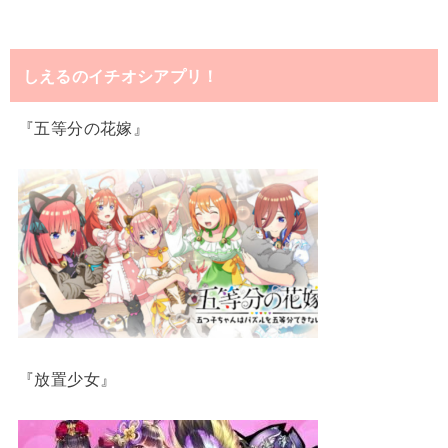
しえるのイチオシアプリ！
『五等分の花嫁』
『放置少女』