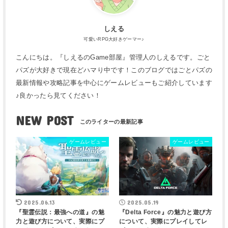
しえる
可愛いRPG大好きゲーマー♪
こんにちは。『しえるのGame部屋』管理人のしえるです。ごと
パズが大好きで現在どハマり中です！このブログではごとパズの
最新情報や攻略記事を中心にゲームレビューもご紹介しています
♪良かったら見てください！
NEW POST
ゲームレビュー
ゲームレビュー
2025.06.13
2025.05.19
『聖霊伝説：最強への道』の魅
『Delta Force』の魅力と遊び方
力と遊び方について、実際にプ
について、実際にプレイしてレ