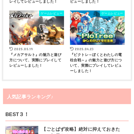
レイしてレビューしました！
ビューしました！
ゲームレビュー
ゲームレビュー
2025.05.19
2025.04.23
『メカアサルト』の魅力と遊び
『ピクトレ～ぼくとわたしの電
方について、実際にプレイして
柱合戦～』の魅力と遊び方につ
レビューしました！
いて、実際にプレイしてレビュ
ーしました！
人気記事ランキング♪
BEST３！
【ごとぱず攻略】絶対に抑えておきた